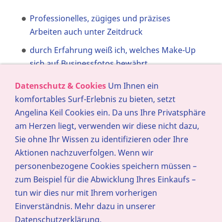
Professionelles, zügiges und präzises
Arbeiten auch unter Zeitdruck
durch Erfahrung weiß ich, welches Make-Up
sich auf Businessfotos bewährt
Datenschutz & Cookies
Um Ihnen ein
komfortables Surf-Erlebnis zu bieten, setzt
Ob auf Ihrer Internetseite, in Broschüren oder
Angelina Keil Cookies ein. Da uns Ihre Privatsphäre
anderen Werbemedien – der erste Eindruck ist
am Herzen liegt, verwenden wir diese nicht dazu,
der, der zählt. Genau aus diesem Grund sollten
Sie ohne Ihr Wissen zu identifizieren oder Ihre
Sie und Ihre Mitarbeiter auf Firmenfotos
Aktionen nachzuverfolgen. Wenn wir
sympathisch und kompetent wirken.
personenbezogene Cookies speichern müssen –
Deshalb empfehle ich eine Visagistin zu Ihrem
zum Beispiel für die Abwicklung Ihres Einkaufs –
Firmenfotoshooting zu buchen.
tun wir dies nur mit Ihrem vorherigen
Einverständnis. Mehr dazu in unserer
LEISTUNGEN:
Datenschutzerklärung.